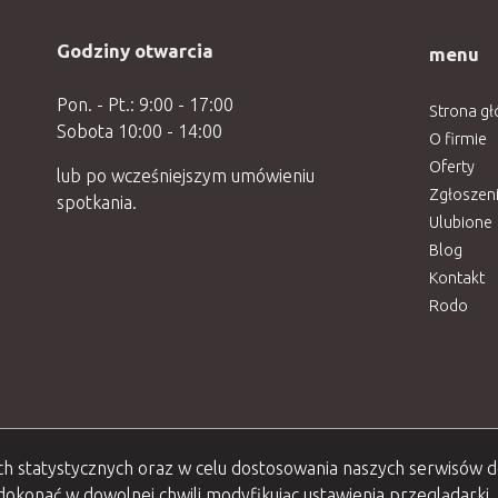
Godziny otwarcia
menu
Pon. - Pt.: 9:00 - 17:00
Strona g
Sobota 10:00 - 14:00
O firmie
Oferty
lub po wcześniejszym umówieniu
Zgłoszen
spotkania.
Ulubione
Blog
Kontakt
Rodo
lach statystycznych oraz w celu dostosowania naszych serwisów 
okonać w dowolnej chwili modyfikując ustawienia przeglądarki. 