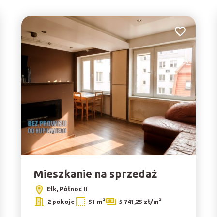
do ulubionych
Dodaj do ulu
Mieszkanie na sprzedaż
Ełk, Północ II
2
2
2 pokoje
51 m
5 741,25 zł/m