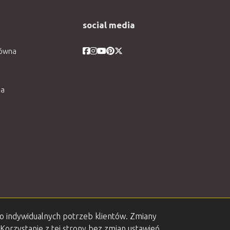
social media
Facebook
Facebook
Facebook
Facebook
Facebook
łówna
ia
do indywidualnych potrzeb klientów. Zmiany
Korzystanie z tej strony bez zmian ustawień