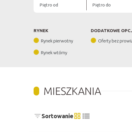
RYNEK
DODATKOWE OPC
Rynek pierwotny
Oferty bez prowiz
Rynek wtórny
MIESZKANIA
Sortowanie
tabela
lista