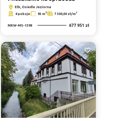
Ełk, Osiedle Jeziorna
2
2
4 pokoje
93 m
7 300,00 zł/m
677 951 zł
MKW-MS-1598
bionych
Dodaj do ulubionyc