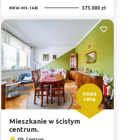
375 000 zł
MKW-MS-1643
bionych
Dodaj do ulubionyc
nowa
cena
Mieszkanie w ścisłym
centrum.
Ełk, Centrum