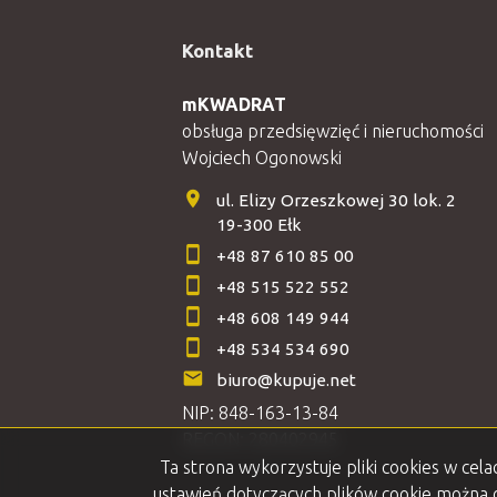
Kontakt
mKWADRAT
obsługa przedsięwzięć i nieruchomości
Wojciech Ogonowski
ul. Elizy Orzeszkowej 30 lok. 2
19-300 Ełk
+48 87 610 85 00
+48 515 522 552
+48 608 149 944
+48 534 534 690
biuro@kupuje.net
NIP: 848-163-13-84
REGON: 280402945
Ta strona wykorzystuje pliki cookies w ce
ustawień dotyczących plików cookie można d