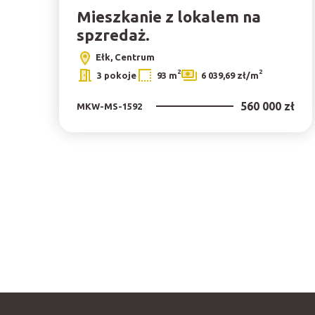
Mieszkanie z lokalem na
spzredaż.
Ełk, Centrum
2
2
3 pokoje
93 m
6 039,69 zł/m
560 000 zł
MKW-MS-1592