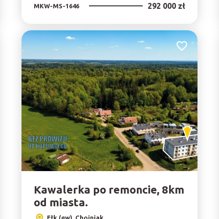
292 000 zł
MKW-MS-1646
do ulubionych
Dodaj do ulu
Kawalerka po remoncie, 8km
od miasta.
Ełk (gw), Chojniak