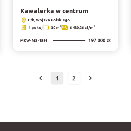
Kawalerka w centrum
Ełk, Wojska Polskiego
2
2
1 pokoj
30 m
6 480,26 zł/m
197 000 zł
MKW-MS-1591
1
2
prev
next