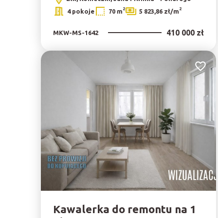
2
2
4 pokoje
70 m
5 823,86 zł/m
410 000 zł
MKW-MS-1642
Dodaj 
Kawalerka do remontu na 1