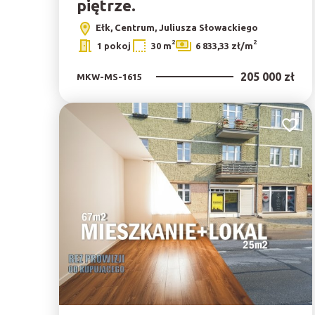
piętrze.
Ełk, Centrum, Juliusza Słowackiego
2
2
1 pokoj
30 m
6 833,33 zł/m
205 000 zł
MKW-MS-1615
Dodaj 