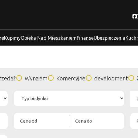
ne
Kupimy
Opieka Nad Mieszkaniem
Finanse
Ubezpieczenia
Kuchn
rzedaż
Wynajem
Komercyjne
development