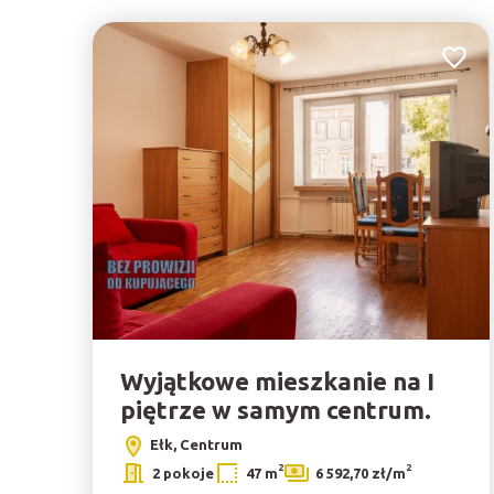
Dodaj 
Wyjątkowe mieszkanie na I
piętrze w samym centrum.
Ełk, Centrum
2
2
2 pokoje
47 m
6 592,70 zł/m