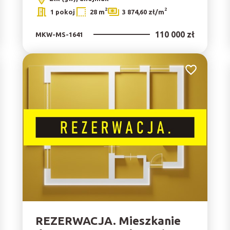
2
2
1 pokoj
28 m
3 874,60 zł/m
110 000 zł
MKW-MS-1641
do ulubionych
Dodaj do ulu
REZERWACJA. Mieszkanie