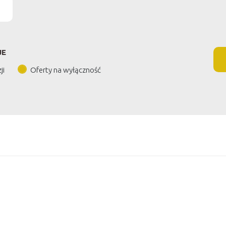
JE
ji
Oferty na wyłączność