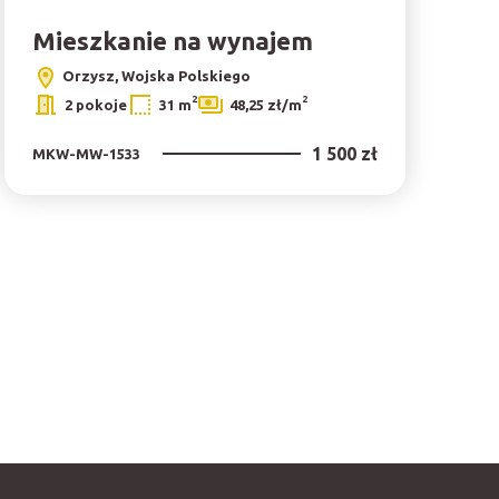
Mieszkanie na wynajem
Orzysz, Wojska Polskiego
2
2
2 pokoje
31 m
48,25 zł/m
1 500 zł
MKW-MW-1533