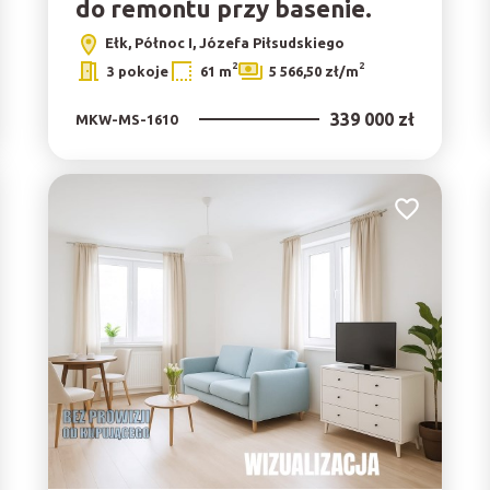
do remontu przy basenie.
Ełk, Północ I, Józefa Piłsudskiego
2
2
3 pokoje
61 m
5 566,50 zł/m
339 000 zł
MKW-MS-1610
do ulubionych
Dodaj do ulu