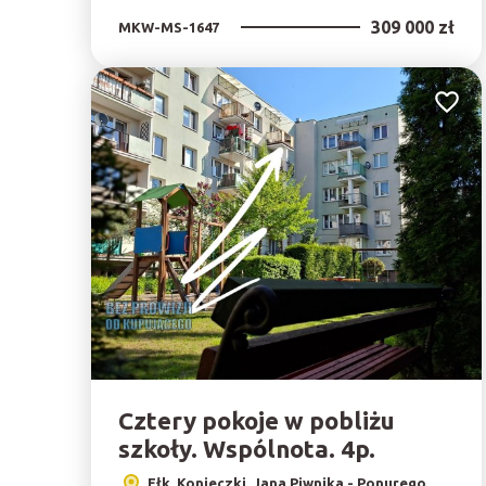
309 000 zł
MKW-MS-1647
Dodaj 
Cztery pokoje w pobliżu
szkoły. Wspólnota. 4p.
Ełk, Konieczki, Jana Piwnika - Ponurego