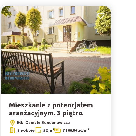
Dodaj do ulubionyc
bionych
Mieszkanie z potencjałem
aranżacyjnym. 3 piętro.
Ełk, Osiedle Bogdanowicza
2
2
3 pokoje
52 m
7 166,06 zł/m