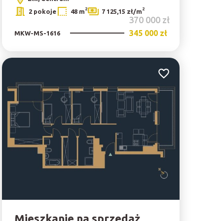
2
2
2 pokoje
48 m
7 125,15 zł/m
370 000 zł
345 000 zł
MKW-MS-1616
bionych
Dodaj do ulubionyc
Mieszkanie na sprzedaż