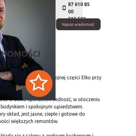
87 610 85
00
515 522
Napisz wiadomość
552
CHOMOŚCI
szkanie położone w spokojnej części Ełku przy
ętrze w bloku Spółdzielni Jedność, w otoczeniu
ed budynkiem i spokojnym sąsiedztwem.
 układ, jest jasne, ciepłe i gotowe do
ności większych remontów.
składa się z salonu z aneksem kuchennym i