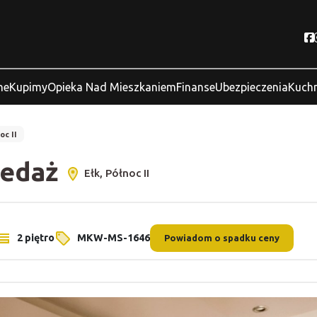
ne
Kupimy
Opieka Nad Mieszkaniem
Finanse
Ubezpieczenia
Kuchn
oc II
zedaż
Ełk, Północ II
2 piętro
MKW-MS-1646
Powiadom o spadku ceny