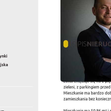
OPIS
NIERU
ynki
Na sprzedaż przytulne mie
ejska
ul. M. Kajki 1.
Lokal znajduje się na 2 pi
zieleni, z parkingiem prz
Mieszkanie ma bardzo dobry
zamieszkania bez koniecz
Mieszkanie ma 50,86 m² i 