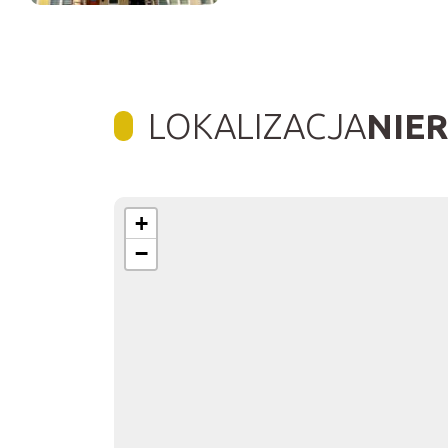
LOKALIZACJA
NIE
+
−