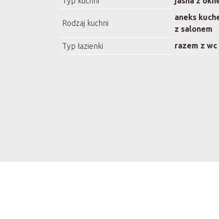
Typ kuchni
jasna z ok
aneks kuch
Rodzaj kuchni
z salonem
razem z wc
Typ łazienki