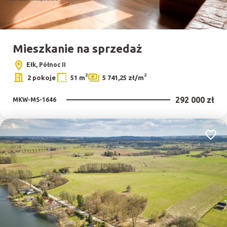
Mieszkanie na sprzedaż
Ełk, Północ II
2
2
2 pokoje
51 m
5 741,25 zł/m
292 000 zł
MKW-MS-1646
Dodaj