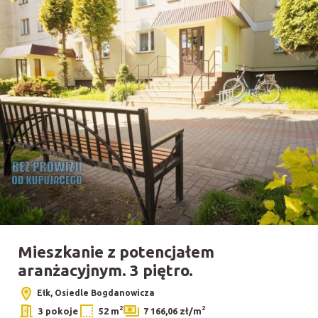
Mieszkanie z potencjałem
aranżacyjnym. 3 piętro.
Ełk, Osiedle Bogdanowicza
2
2
3 pokoje
52 m
7 166,06 zł/m