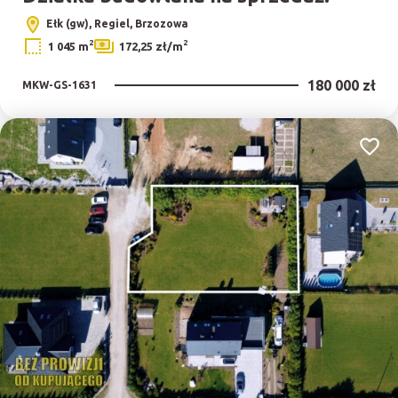
Ełk (gw), Regiel, Brzozowa
2
2
1 045 m
172,25 zł/m
180 000 zł
MKW-GS-1631
Dodaj