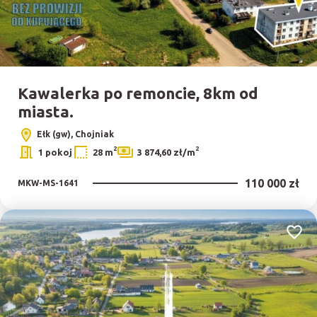
Kawalerka po remoncie, 8km od
miasta.
Ełk (gw), Chojniak
2
2
1 pokoj
28 m
3 874,60 zł/m
110 000 zł
MKW-MS-1641
Dodaj