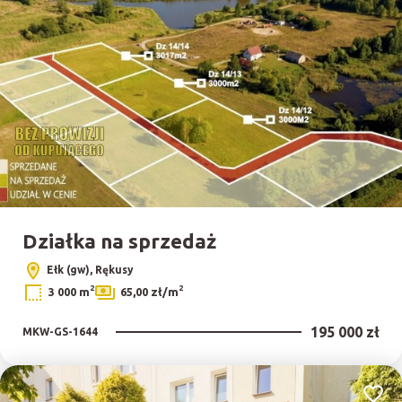
Działka na sprzedaż
Ełk (gw), Rękusy
2
2
3 000 m
65,00 zł/m
195 000 zł
MKW-GS-1644
Dodaj