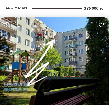
375 000 zł
MKW-MS-1643
Dodaj