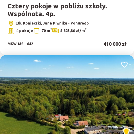
Cztery pokoje w pobliżu szkoły.
Wspólnota. 4p.
Ełk, Konieczki, Jana Piwnika - Ponurego
2
2
4 pokoje
70 m
5 823,86 zł/m
410 000 zł
MKW-MS-1642
Dodaj