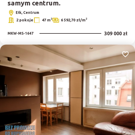
samym centrum.
Ełk, Centrum
2
2
2 pokoje
47 m
6 592,70 zł/m
309 000 zł
MKW-MS-1647
Dodaj