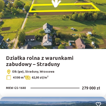
Działka rolna z warunkami
zabudowy – Straduny
Ełk (gw), Straduny, Wrzosowa
2
2
4 500 m
62,00 zł/m
279 000 zł
MKW-GS-1640