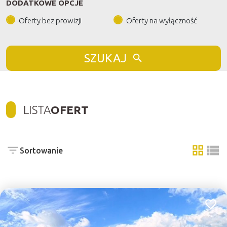
DODATKOWE OPCJE
Oferty bez prowizji
Oferty na wyłączność
SZUKAJ
LISTA
OFERT
Sortowanie
tabela
list
Dodaj