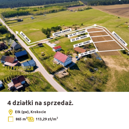
Dodaj
4 działki na sprzedaż.
Ełk (gw), Krokocie
2
2
865 m
113,29 zł/m