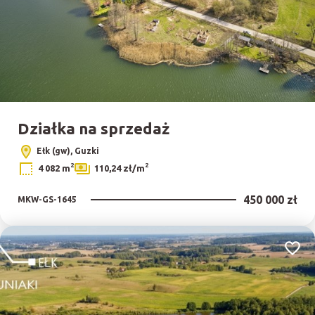
Działka na sprzedaż
Ełk (gw), Guzki
2
2
4 082 m
110,24 zł/m
450 000 zł
MKW-GS-1645
Dodaj