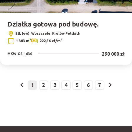
Działka gotowa pod budowę.
Ełk (gw), Woszczele, Królów Polskich
2
2
1 303 m
222,56 zł/m
290 000 zł
MKW-GS-1630
1
2
3
4
5
6
7
prev
next