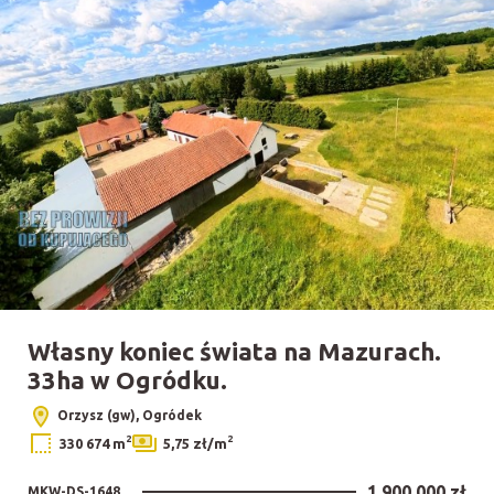
Własny koniec świata na Mazurach.
33ha w Ogródku.
Orzysz (gw), Ogródek
2
2
330 674 m
5,75 zł/m
1 900 000 zł
MKW-DS-1648