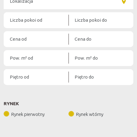
RYNEK
Rynek pierwotny
Rynek wtórny