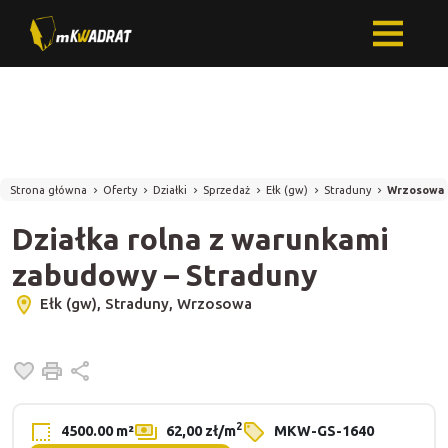
Strona główna
Oferty
Działki
Sprzedaż
Ełk (gw)
Straduny
Wrzosowa
Działka rolna z warunkami
zabudowy – Straduny
Ełk (gw), Straduny, Wrzosowa
Dodaj do ulubionych
Drukuj
Udostępnij
2
4500.00 m²
62,00 zł/m
MKW-GS-1640