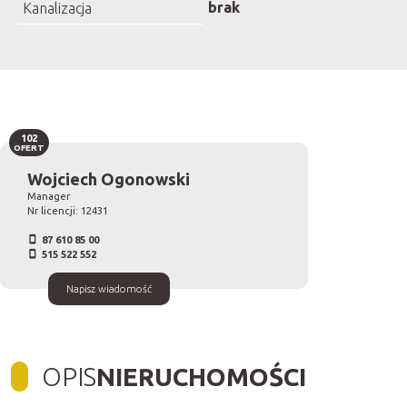
brak
Kanalizacja
102
OFERT
Wojciech Ogonowski
Manager
Nr licencji: 12431
87 610 85 00
515 522 552
Napisz wiadomość
OPIS
NIERUCHOMOŚCI