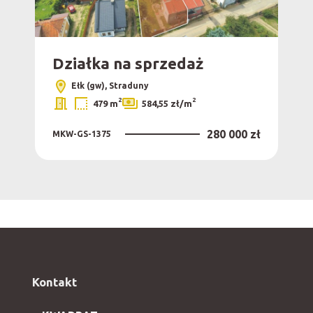
Działka na sprzedaż
Ełk (gw), Straduny
2
2
479 m
584,55 zł/m
280 000 zł
MKW-GS-1375
Kontakt