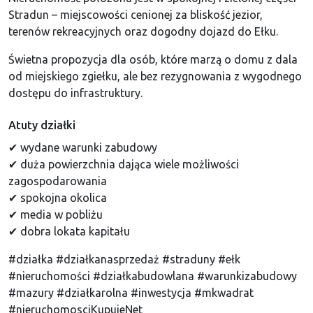
Stradun – miejscowości cenionej za bliskość jezior,
terenów rekreacyjnych oraz dogodny dojazd do
Ełku
.
Świetna propozycja dla osób, które marzą o domu z dala
od miejskiego zgiełku, ale bez rezygnowania z wygodnego
dostępu do infrastruktury.
Atuty działki
✔ wydane warunki zabudowy
✔ duża powierzchnia dająca wiele możliwości
zagospodarowania
✔ spokojna okolica
✔ media w pobliżu
✔ dobra lokata kapitału
#działka #działkanasprzedaż #straduny #ełk
#nieruchomości #działkabudowlana #warunkizabudowy
#mazury #działkarolna #inwestycja #mkwadrat
#nieruchomosciKupujeNet