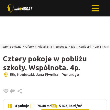
Strona główna
Oferty
Mieszkania
Sprzedaż
Ełk
Konieczki
Jana Piwni
Cztery pokoje w pobliżu
szkoły. Wspólnota. 4p.
Ełk, Konieczki, Jana Piwnika - Ponurego
Dodaj do ulubionych
Drukuj
Udostępnij
2
4 pokoje
70.40 m²
5 823,86 zł/m