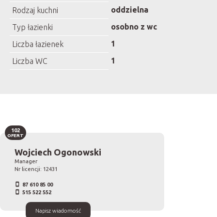
oddzielna
Rodzaj kuchni
osobno z wc
Typ łazienki
1
Liczba łazienek
1
Liczba WC
102
OFERT
Wojciech Ogonowski
Manager
Nr licencji: 12431
87 610 85 00
515 522 552
Napisz wiadomość