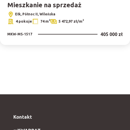
Mieszkanie na sprzedaż
Ełk, Północ II, Wileńska
2
2
4 pokoje
74 m
5 472,97 zł/m
405 000 zł
MKW-MS-1517
Kontakt