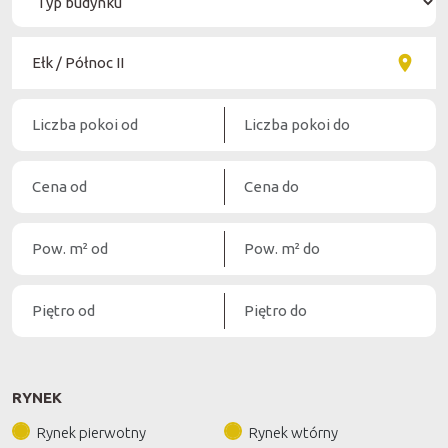
RYNEK
Rynek pierwotny
Rynek wtórny