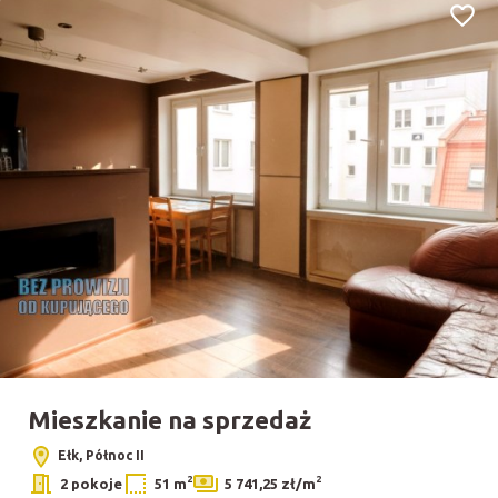
Dodaj
Mieszkanie na sprzedaż
Ełk, Północ II
2
2
2 pokoje
51 m
5 741,25 zł/m