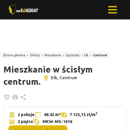
Strona główna
Oferty
Mieszkania
Sprzedaż
Ełk
Centrum
Mieszkanie w ścisłym
Ełk, Centrum
centrum.
Dodaj do ulubionych
Drukuj
Udostępnij
2
2 pokoje
48.42 m²
7 125,15 zł/m
2 piętro
MKW-MS-1616