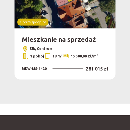
Oferta specjalna
 I
Mieszkanie na sprzedaż
Wy
.
pi
Ełk, Centrum
2
2
1 pokoj
18 m
15 500,00 zł/m
281 015 zł
MKW-MS-1420
0 zł
MKW