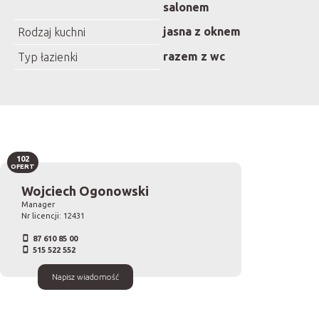
salonem
jasna z oknem
Rodzaj kuchni
razem z wc
Typ łazienki
102
OFERT
Wojciech Ogonowski
Manager
Nr licencji: 12431
87 610 85 00
515 522 552
Napisz wiadomość