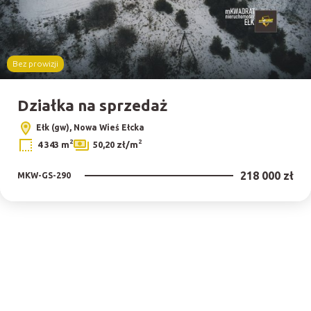
Bez prowizji
Działka na sprzedaż
Ełk (gw), Nowa Wieś Ełcka
2
2
4 343 m
50,20 zł/m
218 000 zł
MKW-GS-290