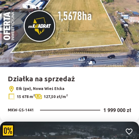
Działka na sprzedaż
Ełk (gw), Nowa Wieś Ełcka
2
2
15 678 m
127,50 zł/m
1 999 000 zł
MKW-GS-1441
Dodaj