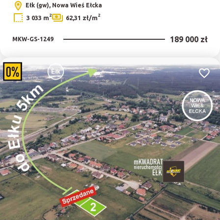
Ełk (gw), Nowa Wieś Ełcka
2
2
3 033 m
62,31 zł/m
189 000 zł
MKW-GS-1249
Dodaj