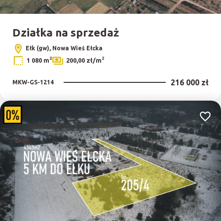
Działka na sprzedaż
Ełk (gw), Nowa Wieś Ełcka
2
2
1 080 m
200,00 zł/m
216 000 zł
MKW-GS-1214
Dodaj