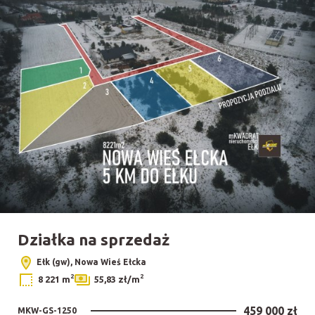
Działka na sprzedaż
Ełk (gw), Nowa Wieś Ełcka
2
2
8 221 m
55,83 zł/m
459 000 zł
MKW-GS-1250