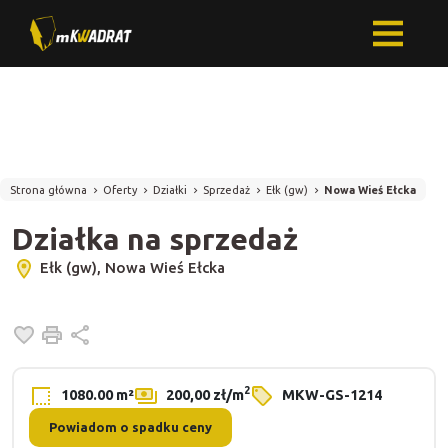
Strona główna
Oferty
Działki
Sprzedaż
Ełk (gw)
Nowa Wieś Ełcka
Działka na sprzedaż
Ełk (gw), Nowa Wieś Ełcka
Dodaj do ulubionych
Drukuj
Udostępnij
2
1080.00 m²
200,00 zł/m
MKW-GS-1214
Powiadom o spadku ceny