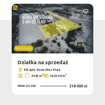
Dodaj do ulubionych
Dodaj do ulub
Bez prowizji
Działka na sprzedaż
Dz
Ełk (gw), Nowa Wieś Ełcka
2
2
4 343 m
50,20 zł/m
0 zł
218 000 zł
MKW-GS-290
MKW