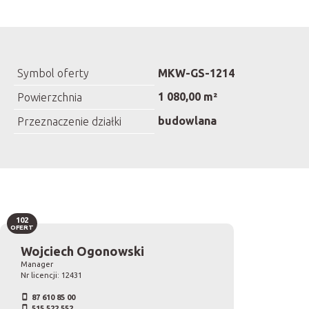
Symbol oferty
MKW-GS-1214
1 080,00 m²
Powierzchnia
budowlana
Przeznaczenie działki
102
OFERT
Wojciech Ogonowski
Manager
Nr licencji: 12431
87 610 85 00
515 522 552