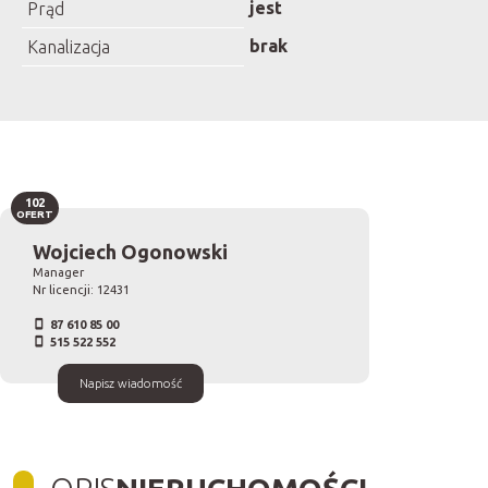
jest
Prąd
brak
Kanalizacja
102
OFERT
Wojciech Ogonowski
Manager
Nr licencji: 12431
87 610 85 00
515 522 552
Napisz wiadomość