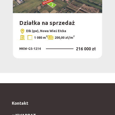
Działka na sprzedaż
Dz
Ełk (gw), Nowa Wieś Ełcka
2
2
1 080 m
200,00 zł/m
0 zł
216 000 zł
MKW-GS-1214
MKW
Kontakt