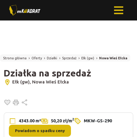
Strona główna
Oferty
Działki
Sprzedaż
Ełk (gw)
Nowa Wieś Ełcka
Działka na sprzedaż
Ełk (gw), Nowa Wieś Ełcka
Dodaj do ulubionych
Drukuj
Udostępnij
2
4343.00 m²
50,20 zł/m
MKW-GS-290
Powiadom o spadku ceny