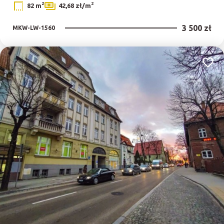
2
2
82 m
42,68 zł/m
3 500 zł
MKW-LW-1560
Dodaj