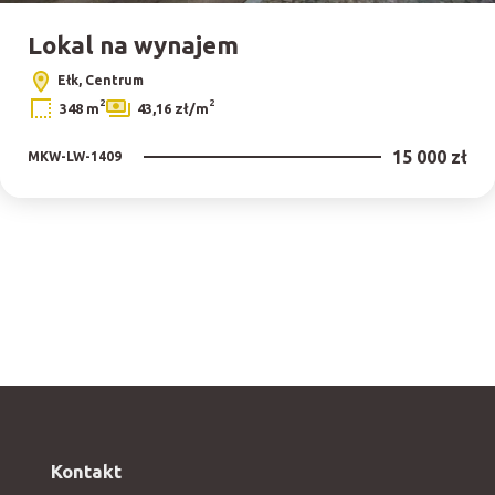
Lokal na wynajem
Ełk, Centrum
2
2
348 m
43,16 zł/m
15 000 zł
MKW-LW-1409
Kontakt