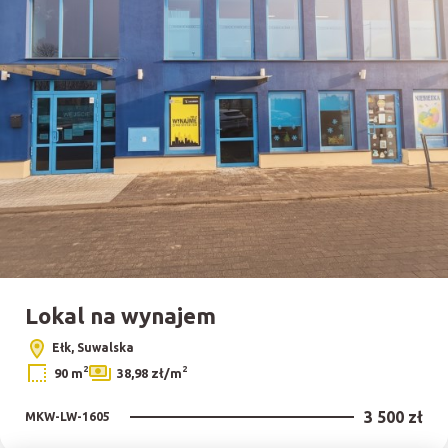
Lokal na wynajem
Ełk, Suwalska
2
2
90 m
38,98 zł/m
3 500 zł
MKW-LW-1605