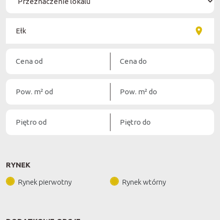
RYNEK
Rynek pierwotny
Rynek wtórny