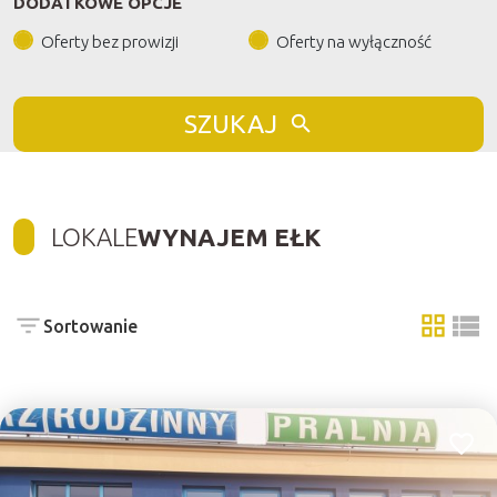
DODATKOWE OPCJE
Oferty bez prowizji
Oferty na wyłączność
SZUKAJ
LOKALE
WYNAJEM EŁK
Sortowanie
tabela
list
Dodaj