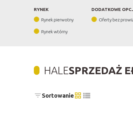
RYNEK
DODATKOWE OPC
Rynek pierwotny
Oferty bez prowiz
Rynek wtórny
HALE
SPRZEDAŻ E
Sortowanie
tabela
lista