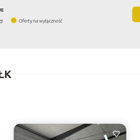
JE
ji
Oferty na wyłączność
ŁK
Dodaj do ulu