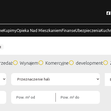
ne
Kupimy
Opieka Nad Mieszkaniem
Finanse
Ubezpieczenia
Kuchn
E
rzedaż
Wynajem
Komercyjne
development