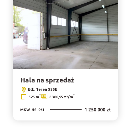
Hala na sprzedaż
Ełk, Teren SSSE
2
2
525 m
2 380,95 zł/m
1 250 000 zł
MKW-HS-961