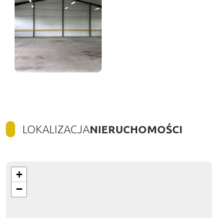
LOKALIZACJA
NIERUCHOMOŚCI
+
−