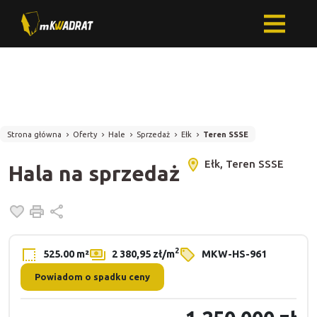
Strona główna
Oferty
Hale
Sprzedaż
Ełk
Teren SSSE
Ełk, Teren SSSE
Hala na sprzedaż
Dodaj do ulubionych
Drukuj
Udostępnij
2
525.00 m²
2 380,95 zł/m
MKW-HS-961
Powiadom o spadku ceny