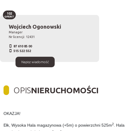
102
OFERT
Wojciech Ogonowski
Manager
Nr licencji: 12431
87 610 85 00
515 522 552
Napisz wiadomość
OPIS
NIERUCHOMOŚCI
OKAZJA!
2
Ełk, Wysoka Hala magazynowa (+5m) o powierzchni 525m
. Hala