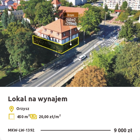
Lokal na wynajem
Orzysz
2
2
450 m
20,00 zł/m
9 000 zł
MKW-LW-1392