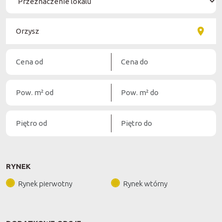
RYNEK
Rynek pierwotny
Rynek wtórny