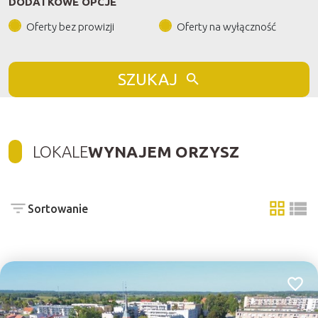
DODATKOWE OPCJE
Oferty bez prowizji
Oferty na wyłączność
SZUKAJ
LOKALE
WYNAJEM ORZYSZ
Sortowanie
tabela
list
Dodaj