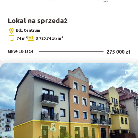
Lokal na sprzedaż
Ełk, Centrum
2
2
74 m
3 720,74 zł/m
275 000 zł
MKW-LS-1524
Dodaj