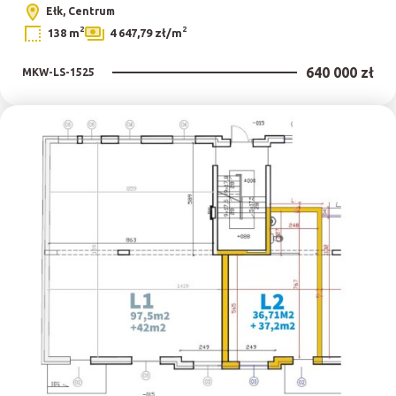
Ełk, Centrum
2
2
138 m
4 647,79 zł/m
640 000 zł
MKW-LS-1525
Dodaj