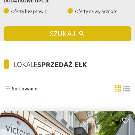
DODATKOWE OPCJE
Oferty bez prowizji
Oferty na wyłączność
SZUKAJ
LOKALE
SPRZEDAŻ EŁK
Sortowanie
tabela
list
Dodaj