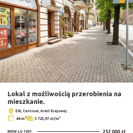
Lokal z możliwością przerobienia na
mieszkanie.
Ełk, Centrum, Armii Krajowej
2
2
44 m
5 725,97 zł/m
252 000 zł
MKW-LS-1601