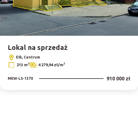
Lokal na sprzedaż
Ełk, Centrum
2
2
213 m
4 279,94 zł/m
910 000 zł
MKW-LS-1370