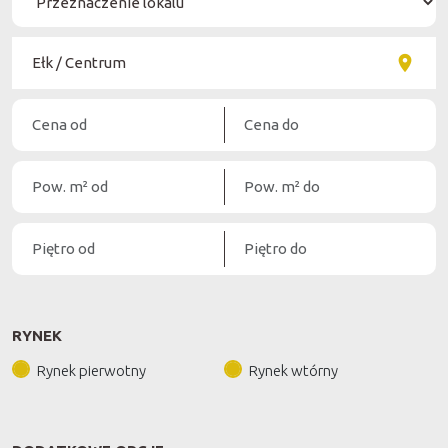
RYNEK
Rynek pierwotny
Rynek wtórny