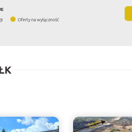
JE
ji
Oferty na wyłączność
ŁK
Dodaj do ulubionych