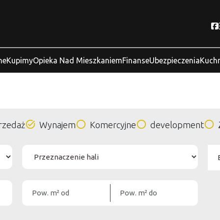
ne
Kupimy
Opieka Nad Mieszkaniem
Finanse
Ubezpieczenia
Kuchn
rzedaż
Wynajem
Komercyjne
development