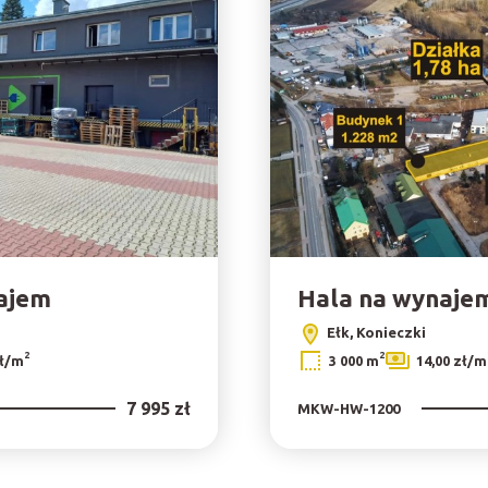
ajem
Hala na wynaje
Ełk, Konieczki
2
2
zł/m
3 000 m
14,00 zł/m
7 995 zł
MKW-HW-1200