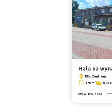
Hala na wyn
Ełk, Centrum
2
170 m
0,00 
MKW-HW-1412