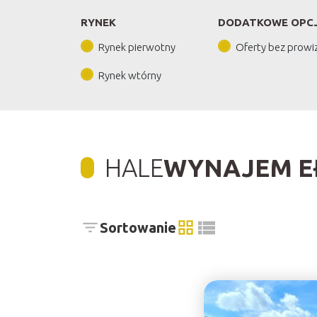
RYNEK
DODATKOWE OPC
Rynek pierwotny
Oferty bez prowiz
Rynek wtórny
HALE
WYNAJEM E
Sortowanie
tabela
lista