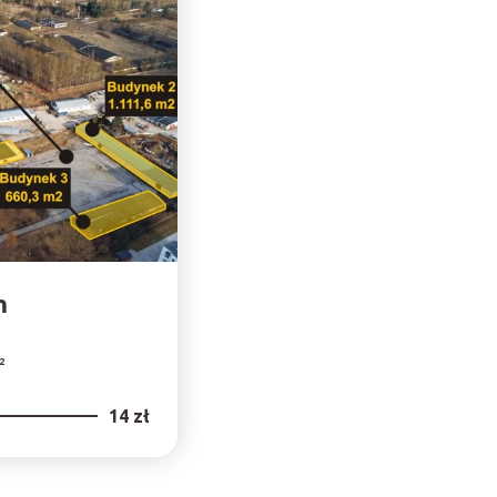
m
2
14 zł