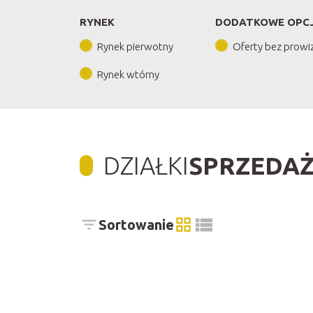
RYNEK
DODATKOWE OPC
Rynek pierwotny
Oferty bez prowiz
Rynek wtórny
DZIAŁKI
SPRZEDAŻ
Sortowanie
tabela
lista