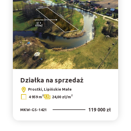
Działka na sprzedaż
Prostki, Lipińskie Małe
2
2
4 959 m
24,00 zł/m
119 000 zł
MKW-GS-1421