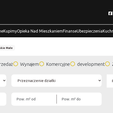
ne
Kupimy
Opieka Nad Mieszkaniem
Finanse
Ubezpieczenia
Kuchn
skie Małe
rzedaż
Wynajem
Komercyjne
development