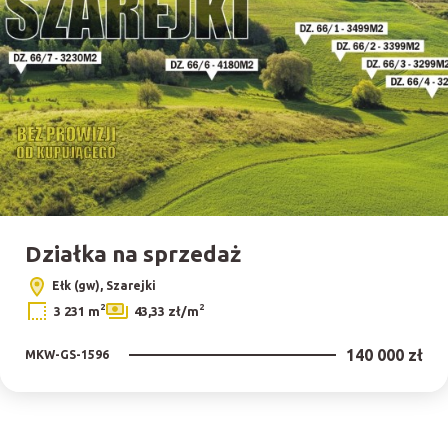
Działka na sprzedaż
Ełk (gw), Szarejki
2
2
3 231 m
43,33 zł/m
140 000 zł
MKW-GS-1596