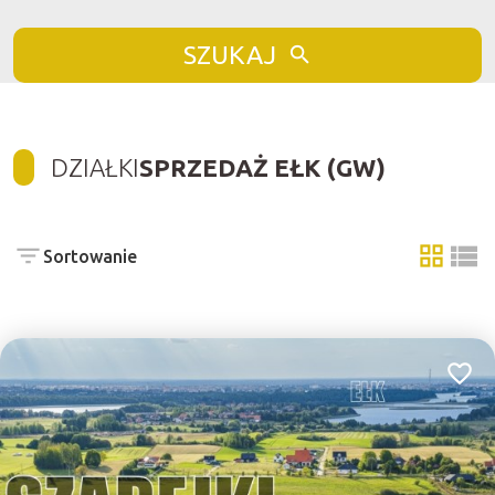
SZUKAJ
DZIAŁKI
SPRZEDAŻ EŁK (GW)
Sortowanie
tabela
list
Dodaj