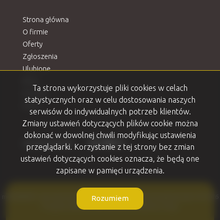
Strona główna
O firmie
Oferty
Zgłoszenia
Ulubione
Blog
Ta strona wykorzystuje pliki cookies w celach
Kontakt
statystycznych oraz w celu dostosowania naszych
Rodo
serwisów do indywidualnych potrzeb klientów.
Zmiany ustawień dotyczących plików cookie można
dokonać w dowolnej chwili modyfikując ustawienia
Facebook
Facebook
Facebook
Facebook
Facebook
social media
przeglądarki. Korzystanie z tej strony bez zmian
ustawień dotyczących cookies oznacza, że będą one
zapisane w pamięci urządzenia.
mKWADRAT nieruchomości Ełk. Marzenia w metrach kwadratowych. © 2026
Rozumiem
Program dla biur nieruchomości
Galactica Virgo