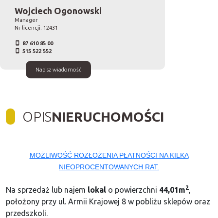
Wojciech Ogonowski
Manager
Nr licencji: 12431
87 610 85 00
515 522 552
Napisz wiadomość
OPIS
NIERUCHOMOŚCI
MOŻLIWOŚĆ ROZŁOŻENIA PŁATNOŚCI NA KILKA
NIEOPROCENTOWANYCH RAT.
2
Na sprzedaż lub najem
lokal
o powierzchni
44,01m
,
położony przy ul. Armii Krajowej 8 w pobliżu sklepów oraz
przedszkoli.