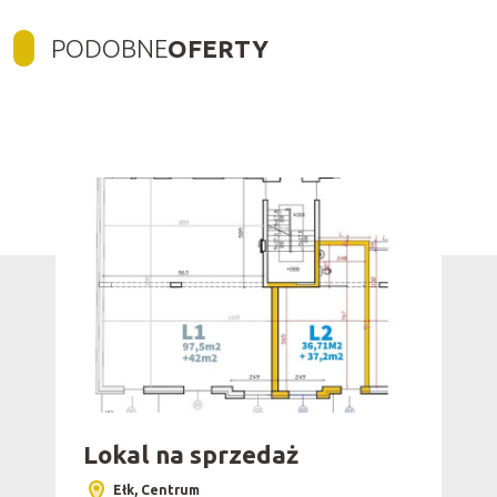
PODOBNE
OFERTY
Dodaj do ulub
Lokal na sprzedaż
Ełk, Centrum