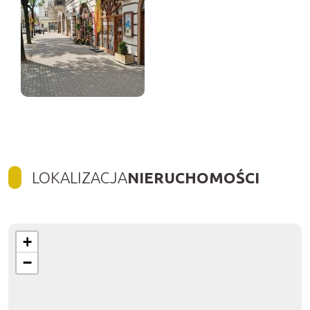
LOKALIZACJA
NIERUCHOMOŚCI
+
−