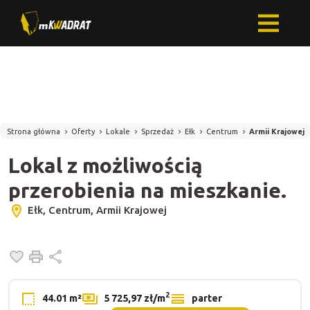
Strona główna
Oferty
Lokale
Sprzedaż
Ełk
Centrum
Armii Krajowej
Lokal z możliwością
przerobienia na mieszkanie.
Ełk, Centrum, Armii Krajowej
Dodaj do ulubionych
Drukuj
Udostępnij
2
44.01 m²
5 725,97 zł/m
parter