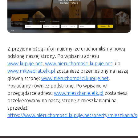
Z przyjemnością informujemy, że uruchomiliśmy nową
odsłonę naszej strony. Po wpisaniu adresu
www.kupuje.net
,
www.nieruchomości.kupuje.net
lub
www.mkwadrat.elk.pl
zostaniesz przeniesiony na naszą
główną stronę:
www.nieruchomości.kupuje.net
.
Posiadamy również podstronę. Po wpisaniu w
przeglądarce adresu
www.mieszkanie.elk.pl
zostaniesz
przekierowany na naszą stronę z mieszkaniami na
sprzedaż:
https://www.nieruchomosci.kupuje.net/oferty/mieszkania/