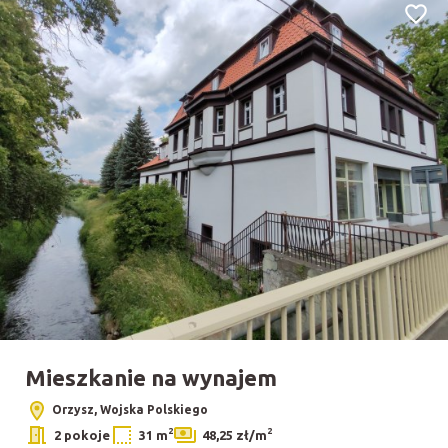
Dodaj
Mieszkanie na wynajem
Orzysz, Wojska Polskiego
2
2
2 pokoje
31 m
48,25 zł/m