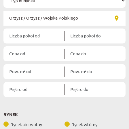
RYNEK
Rynek pierwotny
Rynek wtórny