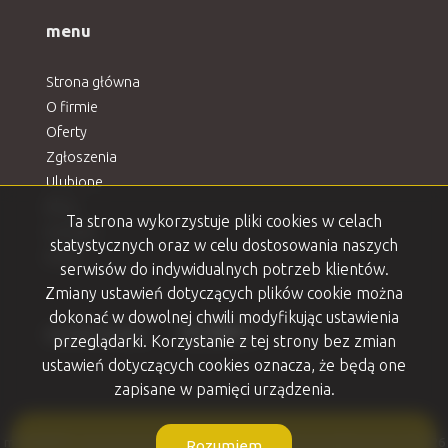
menu
Strona główna
O firmie
Oferty
Zgłoszenia
Ulubione
Blog
Ta strona wykorzystuje pliki cookies w celach
Kontakt
statystycznych oraz w celu dostosowania naszych
Rodo
serwisów do indywidualnych potrzeb klientów.
Zmiany ustawień dotyczących plików cookie można
dokonać w dowolnej chwili modyfikując ustawienia
Facebook
Facebook
Facebook
Facebook
Facebook
social media
przeglądarki. Korzystanie z tej strony bez zmian
ustawień dotyczących cookies oznacza, że będą one
zapisane w pamięci urządzenia.
mKWADRAT nieruchomości Ełk. Marzenia w metrach kwadratowych. © 2026
Rozumiem