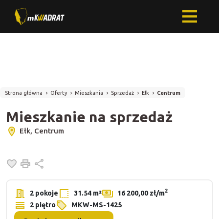
Strona główna
Oferty
Mieszkania
Sprzedaż
Ełk
Centrum
Mieszkanie na sprzedaż
Ełk, Centrum
Dodaj do ulubionych
Drukuj
Udostępnij
2
2 pokoje
31.54 m²
16 200,00 zł/m
2 piętro
MKW-MS-1425