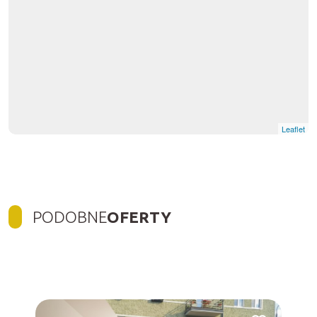
Leaflet
PODOBNE
OFERTY