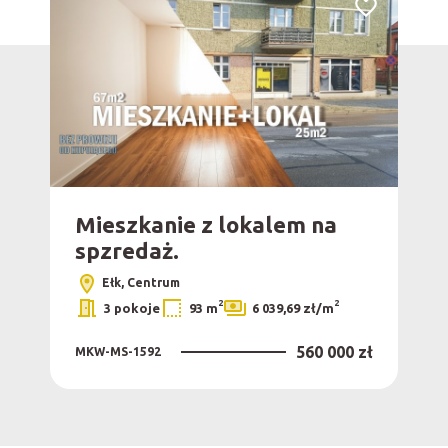
Dodaj do ulub
Mieszkanie z lokalem na
spzredaż.
Ełk, Centrum
2
2
3 pokoje
93 m
6 039,69 zł/m
560 000 zł
MKW-MS-1592