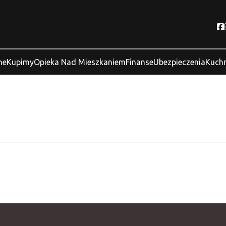
ne
Kupimy
Opieka Nad Mieszkaniem
Finanse
Ubezpieczenia
Kuchn