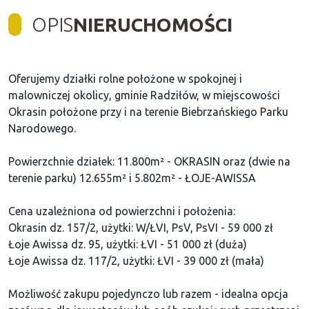
OPIS
NIERUCHOMOŚCI
Oferujemy działki rolne położone w spokojnej i
malowniczej okolicy, gminie Radziłów, w miejscowości
Okrasin położone przy i na terenie Biebrzańskiego Parku
Narodowego.
Powierzchnie działek: 11.800m² - OKRASIN oraz (dwie na
terenie parku) 12.655m² i
5.802m² - ŁOJE-AWISSA
Cena uzależniona od powierzchni i położenia:
Okrasin dz. 157/2,
użytki:
W/ŁVI, PsV, PsVI
- 59 000 zł
Łoje Awissa dz. 95, użytki: ŁVI - 51 000 zł (duża)
Łoje Awissa dz. 117/2,
użytki: ŁVI
- 39 000 zł (mała)
Możliwość zakupu pojedynczo lub razem - idealna opcja