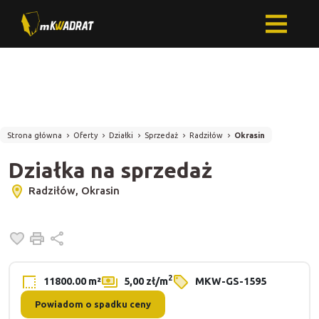
Strona główna
Oferty
Działki
Sprzedaż
Radziłów
Okrasin
Działka na sprzedaż
Radziłów, Okrasin
Dodaj do ulubionych
Drukuj
Udostępnij
2
11800.00 m²
5,00 zł/m
MKW-GS-1595
Powiadom o spadku ceny