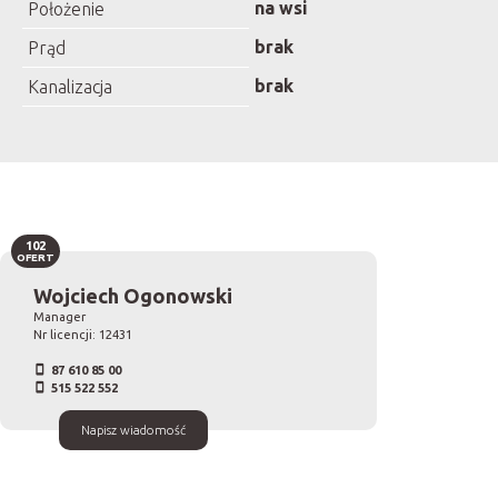
na wsi
Położenie
brak
Prąd
brak
Kanalizacja
102
OFERT
Wojciech Ogonowski
Manager
Nr licencji: 12431
87 610 85 00
515 522 552
Napisz wiadomość