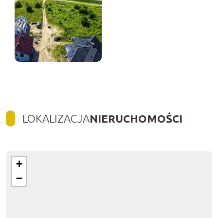
LOKALIZACJA
NIERUCHOMOŚCI
+
−