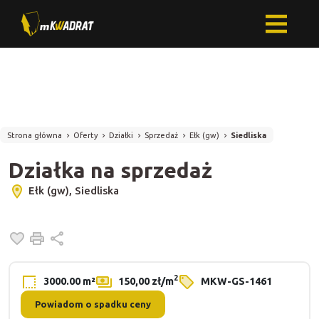
Strona główna
Oferty
Działki
Sprzedaż
Ełk (gw)
Siedliska
Działka na sprzedaż
Ełk (gw), Siedliska
Dodaj do ulubionych
Drukuj
Udostępnij
2
3000.00 m²
150,00 zł/m
MKW-GS-1461
Powiadom o spadku ceny