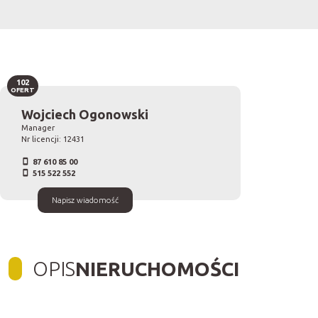
102
OFERT
Wojciech Ogonowski
Manager
Nr licencji: 12431
87 610 85 00
515 522 552
Napisz wiadomość
OPIS
NIERUCHOMOŚCI