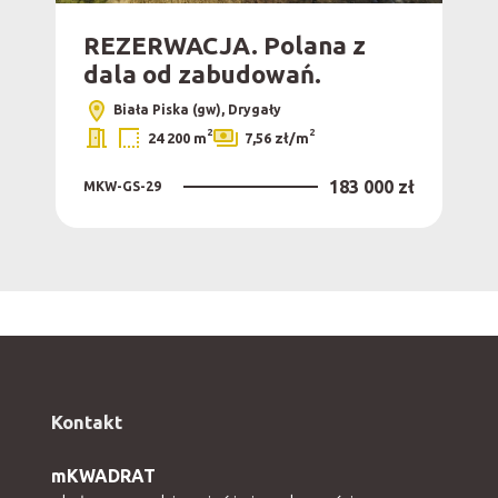
REZERWACJA. Polana z
dala od zabudowań.
Biała Piska (gw), Drygały
2
2
24 200 m
7,56 zł/m
183 000 zł
MKW-GS-29
Kontakt
mKWADRAT