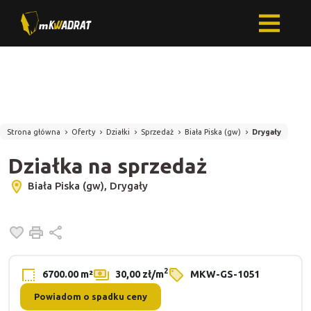
Strona główna
Oferty
Działki
Sprzedaż
Biała Piska (gw)
Drygały
Działka na sprzedaż
Biała Piska (gw), Drygały
Dodaj do ulubionych
Drukuj
Udostępnij
2
6700.00 m²
30,00 zł/m
MKW-GS-1051
Powiadom o spadku ceny