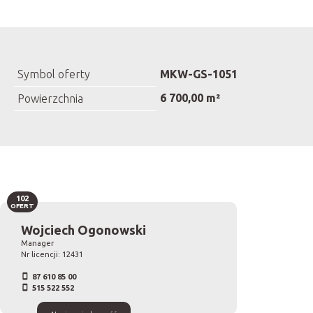
Symbol oferty
MKW-GS-1051
6 700,00 m²
Powierzchnia
102
OFERT
Wojciech Ogonowski
Manager
Nr licencji: 12431
87 610 85 00
515 522 552