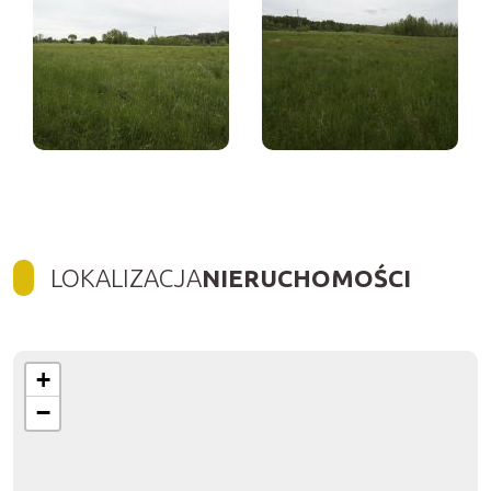
LOKALIZACJA
NIERUCHOMOŚCI
+
−