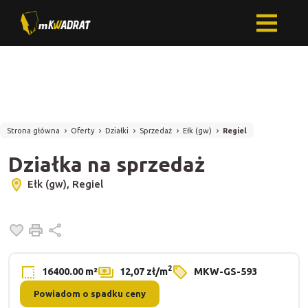
Strona główna
Oferty
Działki
Sprzedaż
Ełk (gw)
Regiel
Działka na sprzedaż
Ełk (gw), Regiel
Dodaj do ulubionych
Drukuj
Udostępnij
2
16400.00 m²
12,07 zł/m
MKW-GS-593
Powiadom o spadku ceny