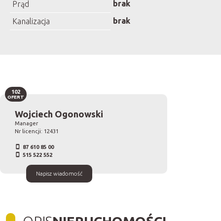
brak
Prąd
brak
Kanalizacja
102
OFERT
Wojciech Ogonowski
Manager
Nr licencji: 12431
87 610 85 00
515 522 552
Napisz wiadomość