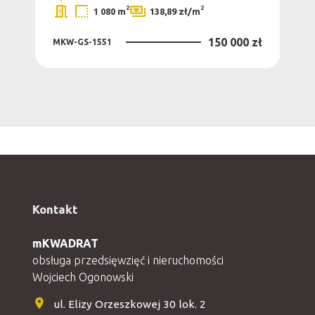
2
2
1 080 m
138,89 zł/m
150 000 zł
MKW-GS-1551
0 zł
MKW
Kontakt
mKWADRAT
obsługa przedsięwzięć i nieruchomości
Wojciech Ogonowski
ul. Elizy Orzeszkowej 30 lok. 2