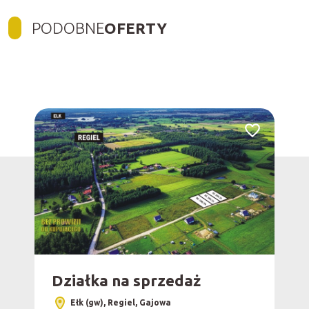
PODOBNE
OFERTY
Dodaj do ulubionych
Dodaj do ulub
Działka na sprzedaż
Dz
sp
Ełk (gw), Regiel, Gajowa