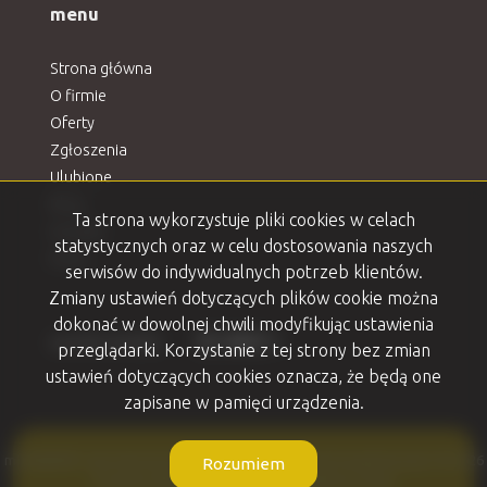
menu
Strona główna
O firmie
Oferty
Zgłoszenia
Ulubione
Blog
Ta strona wykorzystuje pliki cookies w celach
Kontakt
statystycznych oraz w celu dostosowania naszych
Rodo
serwisów do indywidualnych potrzeb klientów.
Zmiany ustawień dotyczących plików cookie można
dokonać w dowolnej chwili modyfikując ustawienia
Facebook
Facebook
Facebook
Facebook
Facebook
social media
przeglądarki. Korzystanie z tej strony bez zmian
ustawień dotyczących cookies oznacza, że będą one
zapisane w pamięci urządzenia.
mKWADRAT nieruchomości Ełk. Marzenia w metrach kwadratowych. © 2026
Rozumiem
Program dla biur nieruchomości
Galactica Virgo