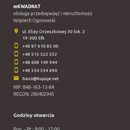
mKWADRAT
obsługa przedsięwzięć i nieruchomości
Wojciech Ogonowski
ul. Elizy Orzeszkowej 30 lok. 2
19-300 Ełk
+48 87 610 85 00
+48 515 522 552
+48 608 149 944
+48 534 534 690
biuro@kupuje.net
NIP: 848-163-13-84
REGON: 280402945
Godziny otwarcia
Pon. - Pt.: 9:00 - 17:00