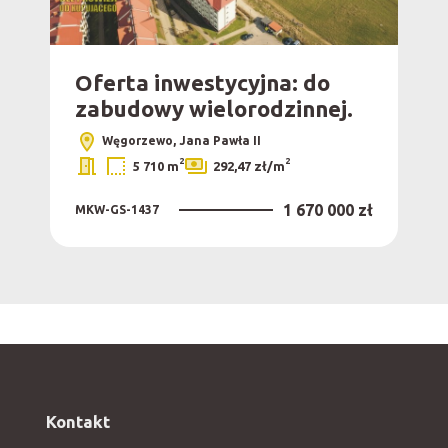
Oferta inwestycyjna: do
zabudowy wielorodzinnej.
Węgorzewo, Jana Pawła II
2
2
5 710 m
292,47 zł/m
1 670 000 zł
MKW-GS-1437
Kontakt