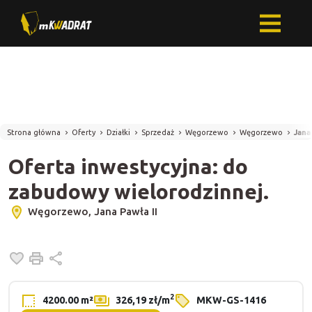
Strona główna
Oferty
Działki
Sprzedaż
Węgorzewo
Węgorzewo
Jana
Oferta inwestycyjna: do
zabudowy wielorodzinnej.
Węgorzewo, Jana Pawła II
Dodaj do ulubionych
Drukuj
Udostępnij
2
4200.00 m²
326,19 zł/m
MKW-GS-1416