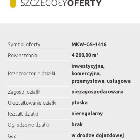
SZCZEGÓŁY
OFERTY
Symbol oferty
MKW-GS-1416
4 200,00 m²
Powierzchnia
inwestycyjna,
Przeznaczenie działki
komercyjna,
przemysłowa, usługowa
niezagospodarowana
Zagosp. działki
płaska
Ukształtowanie działki
nieregularny
Kształt działki
brak
Ogrodzenie działki
w drodze dojazdowej
Gaz