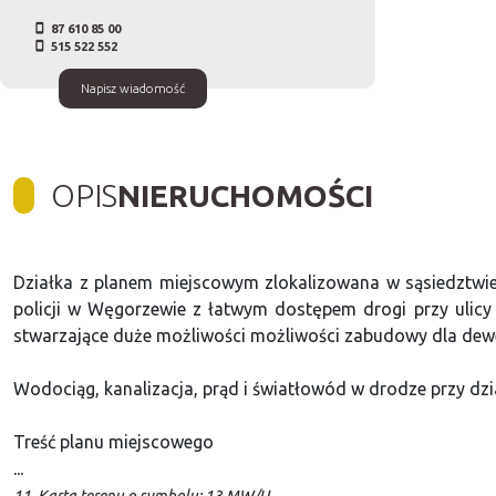
87 610 85 00
515 522 552
Napisz wiadomość
OPIS
NIERUCHOMOŚCI
Działka z planem miejscowym zlokalizowana w sąsiedztw
policji w Węgorzewie z łatwym dostępem drogi przy ulicy 
stwarzające duże możliwości możliwości zabudowy dla dew
Wodociąg, kanalizacja, prąd i światłowód w drodze przy dzi
Treść planu miejscowego
...
11. Karta terenu o symbolu: 13 MW/U