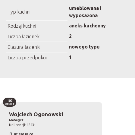
umeblowana i
Typ kuchni
wyposażona
aneks kuchenny
Rodzaj kuchni
2
Liczba łazienek
nowego typu
Glazura łazienki
1
Liczba przedpokoi
102
OFERT
Wojciech Ogonowski
Manager
Nr licencji: 12431
87 610 85 00