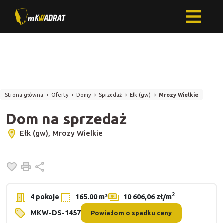
Strona główna
Oferty
Domy
Sprzedaż
Ełk (gw)
Mrozy Wielkie
Dom na sprzedaż
Ełk (gw), Mrozy Wielkie
Dodaj do ulubionych
Drukuj
Udostępnij
2
4 pokoje
165.00 m²
10 606,06 zł/m
MKW-DS-1457
Powiadom o spadku ceny