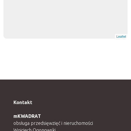
Leaflet
Kontakt
mKWADRAT
obsługa przedsięwzięć i nieruchomości
Wojciech Ogonowski