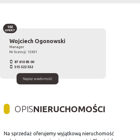
102
OFERT
Wojciech Ogonowski
Manager
Nr licencji: 12431
87 610 85 00
515 522 552
Napisz wiadomość
OPIS
NIERUCHOMOŚCI
Na sprzedaż oferujemy wyjątkową nieruchomość