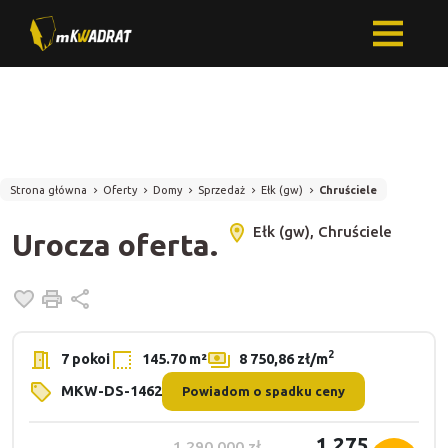
Strona główna
Oferty
Domy
Sprzedaż
Ełk (gw)
Chruściele
Ełk (gw), Chruściele
Urocza oferta.
Dodaj do ulubionych
Drukuj
Udostępnij
2
7 pokoi
145.70 m²
8 750,86 zł/m
MKW-DS-1462
Powiadom o spadku ceny
1 275
1 290 000 zł