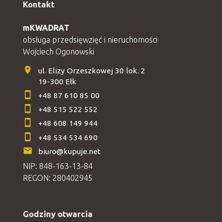
Kontakt
mKWADRAT
obsługa przedsięwzięć i nieruchomości
Wojciech Ogonowski
ul. Elizy Orzeszkowej 30 lok. 2
19-300 Ełk
+48 87 610 85 00
+48 515 522 552
+48 608 149 944
+48 534 534 690
biuro@kupuje.net
NIP: 848-163-13-84
REGON: 280402945
Godziny otwarcia